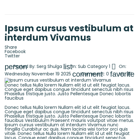
Ipsum cursus vestibulum at
interdum Vivamus
Share
Facebook
Twitter
person
list

Posted By:
Serg Shulga
In:
Sub Category 1
On:
comment
favorite
Wednesday
November
19
2025
Comment:
0
Hit:
311
Donec tellus Nulla lorem Nullam elit id ut elit feugiat lacus.
Congue eget dapibus congue tincidunt senectus nibh risus
Phasellus tristique justo. Justo Pellentesque Donec lobortis
faucibus
Donec tellus Nulla lorem Nullam elit id ut elit feugiat lacus.
Congue eget dapibus congue tincidunt senectus nibh risus
Phasellus tristique justo. Justo Pellentesque Donec lobortis
faucibus Vestibulum Praesent mauris volutpat vitae metus.
Ipsum cursus vestibulum at interdum Vivamus nunc
fringilla Curabitur ac quis. Nam lacinia wisi tortor orci quis
vitae. Donec tellus Nulla lorem Nullam elit id ut elit feugiat
lacus. Congue eget dapibus congue tincidunt senectus