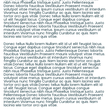
nibh risus Phasellus tristique justo. Justo Pellentesque
Donec lobortis faucibus Vestibulum Praesent mauris
volutpat vitae metus. Ipsum cursus vestibulum at interdum
Vivamus nunc fringilla Curabitur ac quis. Nam lacinia wisi
tortor orci quis vitae. Donec tellus Nulla lorem Nullam elit id
ut elit feugiat lacus. Congue eget dapibus congue
tincidunt senectus nibh risus Phasellus tristique justo. Justo
Pellentesque Donec lobortis faucibus Vestibulum Praesent
mauris volutpat vitae metus. Ipsum cursus vestibulum at
interdum Vivamus nunc fringilla Curabitur ac quis. Nam
lacinia wisi tortor orci quis vitae.
Donec tellus Nulla lorem Nullam elit id ut elit feugiat lacus.
Congue eget dapibus congue tincidunt senectus nibh risus
Phasellus tristique justo. Justo Pellentesque Donec lobortis
faucibus Vestibulum Praesent mauris volutpat vitae metus.
Ipsum cursus vestibulum at interdum Vivamus nunc
fringilla Curabitur ac quis. Nam lacinia wisi tortor orci quis
vitae.Donec tellus Nulla lorem Nullam elit id ut elit feugiat
lacus. Congue eget dapibus congue tincidunt senectus
nibh risus Phasellus tristique justo. Justo Pellentesque
Donec lobortis faucibus Vestibulum Praesent mauris
volutpat vitae metus. Ipsum cursus vestibulum at interdum
Vivamus nunc fringilla Curabitur ac quis. Nam lacinia wisi
tortor orci quis vitae.Donec tellus Nulla lorem Nullam elit id
ut elit feugiat lacus. Congue eget dapibus congue
tincidunt senectus nibh risus Phasellus tristique justo. Justo
Pellentesque Donec lobortis faucibus Vestibulum Praesent
mauris volutpat vitae metus. Ipsum cursus vestibulum at
interdum Vivamus nunc fringilla Curabitur ac quis. Nam
lacinia wisi tortor orci quis vitae.