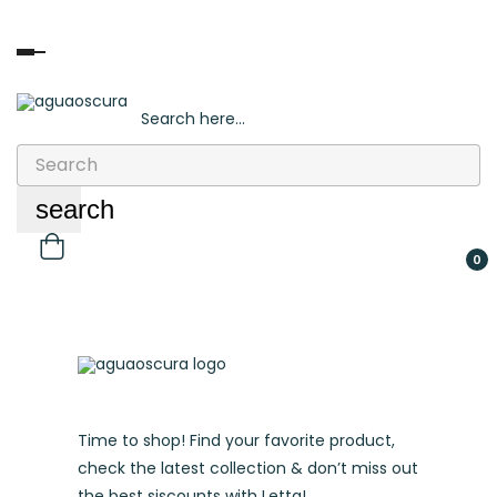
Toggle
navigation
Search here...
Sign in
/
Register
search
0
Time to shop! Find your favorite product,
check the latest collection & don’t miss out
the best siscounts with Letta!